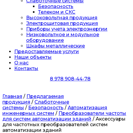
Слаботочные системы
Безопасность
Телеком и СКС
Высоковольтная продукция
Электрощитовая продукция
Приборы учета электроэнергии
Низковольтное и модульное
оборудование
Шкафы металлические
Предоставляемые услуги
Наши объекты
О нас
Контакты
8 978 908-44-78
Главная
/
Предлагаемая
продукция
/
Слаботочные
системы
/
Безопасность
/
Автоматизация
инженерных систем
/
Преобразователи частоты
для систем автоматизации зданий
/ Аксессуары
для частотных преобразователей систем
автоматизации зданий