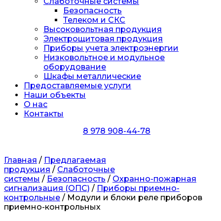
Слаботочные системы
Безопасность
Телеком и СКС
Высоковольтная продукция
Электрощитовая продукция
Приборы учета электроэнергии
Низковольтное и модульное
оборудование
Шкафы металлические
Предоставляемые услуги
Наши объекты
О нас
Контакты
8 978 908-44-78
Главная
/
Предлагаемая
продукция
/
Слаботочные
системы
/
Безопасность
/
Охранно-пожарная
сигнализация (ОПС)
/
Приборы приемно-
контрольные
/ Модули и блоки реле приборов
приемно-контрольных