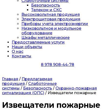
Слаботочные системы
Безопасность
Телеком и СКС
Высоковольтная продукция
Электрощитовая продукция
Приборы учета электроэнергии
Низковольтное и модульное
оборудование
Шкафы металлические
Предоставляемые услуги
Наши объекты
О нас
Контакты
8 978 908-44-78
Главная
/
Предлагаемая
продукция
/
Слаботочные
системы
/
Безопасность
/
Охранно-пожарная
сигнализация (ОПС)
/ Извещатели пожарные
Извещатели пожарные