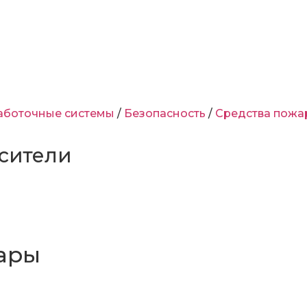
аботочные системы
/
Безопасность
/
Средства пожа
сители
ары