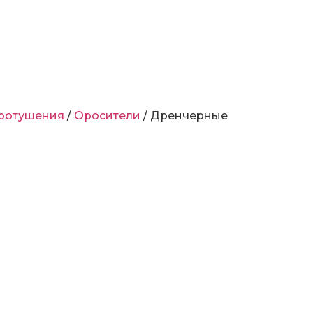
ротушения
/
Оросители
/ Дренчерные