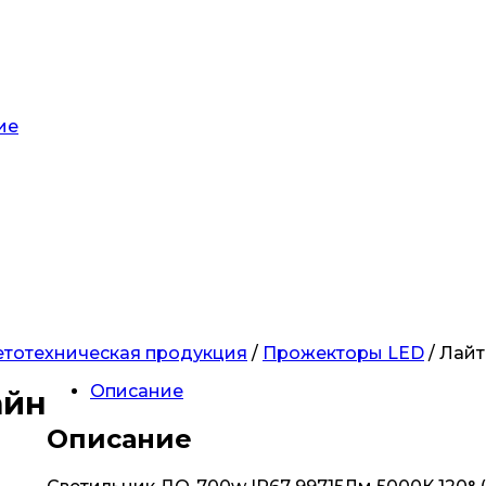
ие
етотехническая продукция
/
Прожекторы LED
/ Лай
Описание
айн
Описание