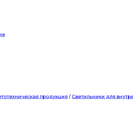
ие
етотехническая продукция
/
Светильники для внутр