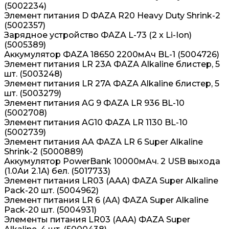
(5002234)
Элемент питания D ФАZА R20 Heavy Duty Shrink-2
(5002357)
Зарядное устройство ФАZА L-73 (2 x Li-Ion)
(5005389)
Аккумулятор ФАZА 18650 2200мАч BL-1 (5004726)
Элемент питания LR 23A ФАZА Alkaline блистер, 5
шт. (5003248)
Элемент питания LR 27A ФАZА Alkaline блистер, 5
шт. (5003279)
Элемент питания AG 9 ФАZА LR 936 BL-10
(5002708)
Элемент питания AG10 ФАZА LR 1130 BL-10
(5002739)
Элемент питания AA ФАZА LR 6 Super Alkaline
Shrink-2 (5000889)
Аккумулятор PowerBank 10000мАч. 2 USB выхода
(1.0Аи 2.1А) бел. (5017733)
Элемент питания LR03 (AAA) ФАZА Super Alkaline
Pack-20 шт. (5004962)
Элемент питания LR 6 (AA) ФАZА Super Alkaline
Pack-20 шт. (5004931)
Элементы питания LR03 (AAA) ФАZА Super